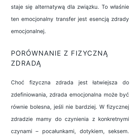
staje się alternatywą dla związku. To właśnie
tak boli?
ten emocjonalny transfer jest esencją zdrady
Skutki zdrady emocjonalnej
emocjonalnej.
Jak radzić sobie ze zdradą
emocjonalną?
PORÓWNANIE Z FIZYCZNĄ
ZDRADĄ
Choć fizyczna zdrada jest łatwiejsza do
zdefiniowania, zdrada emocjonalna może być
równie bolesna, jeśli nie bardziej. W fizycznej
zdradzie mamy do czynienia z konkretnymi
czynami – pocałunkami, dotykiem, seksem.