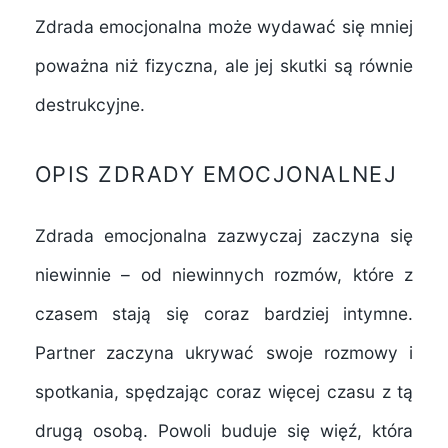
Zdrada emocjonalna może wydawać się mniej
poważna niż fizyczna, ale jej skutki są równie
Problemy z samooceną
destrukcyjne.
Zmiana dynamiki relacji
Długotrwałe konsekwencje
OPIS ZDRADY EMOCJONALNEJ
emocjonalne
Zdrada emocjonalna zazwyczaj zaczyna się
niewinnie – od niewinnych rozmów, które z
czasem stają się coraz bardziej intymne.
Kroki do odbudowy zaufania
Partner zaczyna ukrywać swoje rozmowy i
Znaczenie komunikacji
spotkania, spędzając coraz więcej czasu z tą
Wsparcie terapeutyczne
drugą osobą. Powoli buduje się więź, która
Dlaczego zdrada emocjonalna