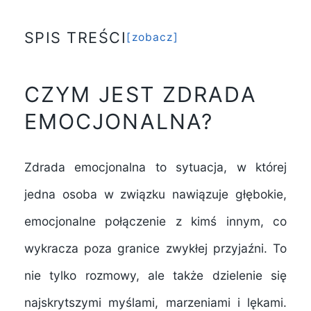
SPIS TREŚCI
zobacz
CZYM JEST ZDRADA
Opis zdrady emocjonalnej
EMOCJONALNA?
Porównanie z fizyczną zdradą
Przykłady zdrady emocjonalnej
Zdrada emocjonalna to sytuacja, w której
jedna osoba w związku nawiązuje głębokie,
emocjonalne połączenie z kimś innym, co
Zdrada emocjonalna a zaufanie
wykracza poza granice zwykłej przyjaźni. To
Emocjonalne przywiązanie
nie tylko rozmowy, ale także dzielenie się
Skutki psychologiczne
najskrytszymi myślami, marzeniami i lękami.