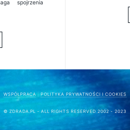
aga spojrzenia
WSPÓŁPRACA
|
POLITYKA PRYWATNOŚCI I COOKIES
© ZDRADA.PL - ALL RIGHTS RESERVED 2002 - 2023