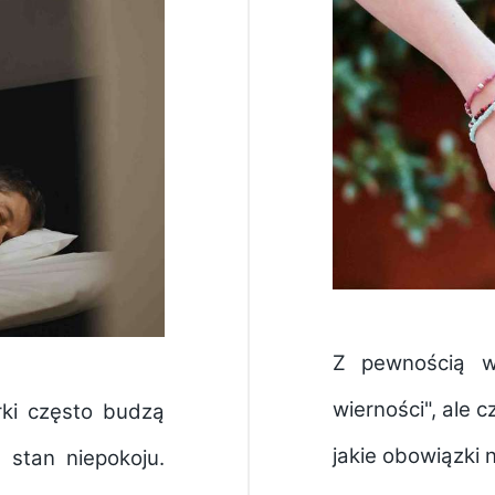
Z pewnością wi
wierności", ale 
rki często budzą
jakie obowiązki 
stan niepokoju.